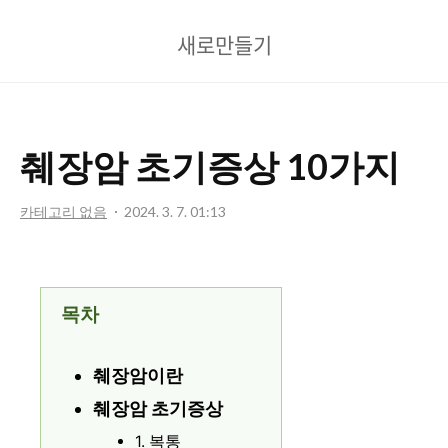
새
새로만들기
로
만
들
췌장암 초기증상 10가지
기
카테고리 없음
2024. 3. 7. 01:13
목차
췌장암이란
췌장암 초기증상
1. 복통