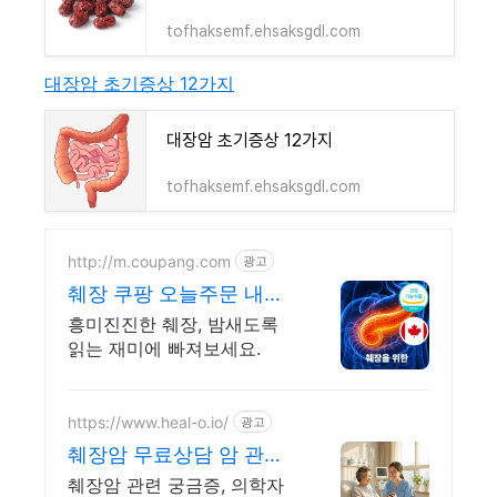
tofhaksemf.ehsaksgdl.com
대장암 초기증상 12가지
대장암 초기증상 12가지
tofhaksemf.ehsaksgdl.com
http://m.coupang.com
광고
췌장 쿠팡 오늘주문 내일
도착 로켓배송
흥미진진한 췌장, 밤새도록
읽는 재미에 빠져보세요.
https://www.heal-o.io/
광고
췌장암 무료상담 암 관련
궁금증은 힐오에서
췌장암 관련 궁금증, 의학자