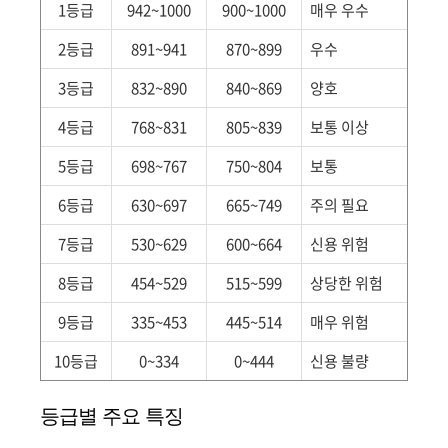
1등급
942~1000
900~1000
매우 우수
2등급
891~941
870~899
우수
3등급
832~890
840~869
양호
4등급
768~831
805~839
보통 이상
5등급
698~767
750~804
보통
6등급
630~697
665~749
주의 필요
7등급
530~629
600~664
신용 위험
8등급
454~529
515~599
상당한 위험
9등급
335~453
445~514
매우 위험
10등급
0~334
0~444
신용 불량
등급별 주요 특징