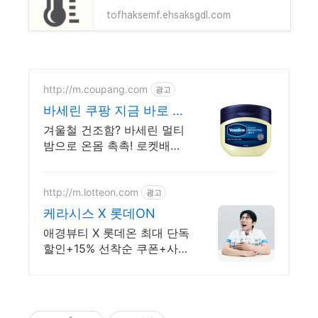
tofhaksemf.ehsaksgdl.com
http://m.coupang.com
광고
바세린 쿠팡 지금 바로 경
험하세요
겨울철 건조함? 바세린 멀티
밤으로 온몸 촉촉! 로켓배송
으로 내일 바로! 입술, 손, 발
뒤꿈치까지! 150년 보습력으
로 피부 보호막을 형성하세
http://m.lotteon.com
광고
요.
케라시스 X 롯데ON
애경뷰티 X 롯데온 최대 단독
할인+15% 선착순 쿠폰+사은
품 증정