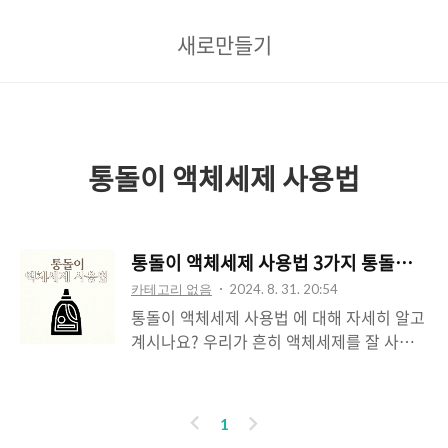
새
새로만들기
로
만
들
기
통돌이 액체세제 사용법
통돌이 액체세제 사용법 3가지 통돌이 액
카테고리 없음
2024. 8. 31. 20:54
통돌이 액체세제 사용법 에 대해 자세히 알고
계시나요? 우리가 흔히 액체세제를 잘 사용
하지 못해 통돌이 몸통이 더러워지고 때가 낀
다고 해요. 오늘은 그런 일이 일어나지 않게
액체세제 사용법과 관리법에 대해 알아보도
이
다
1
록 해요. 통돌이 액체세제 사용법1. 액체세제